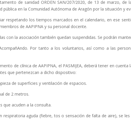
partamento de sanidad ORDEN SAN/207/2020, de 13 de marzo, de l
d pública en la Comunidad Autónoma de Aragón por la situación y ev
ñar respetando los tiempos marcados en el calendario, en ese sen
os miembros de AAPIPNA y su personal docente.
adas con la asociación también quedan suspendidas. Se podrán manten
compañAndo. Por tanto a los voluntarios, así como a las person
rtamento de clínica de AAPIPNA, el PASMIJEA, deberá tener en cuenta 
ntes que pertenezcan a dicho dispositivo:
ieza de superficies y ventilación de espacios.
nal de 2 metros.
 que acuden a la consulta.
ón respiratoria aguda (fiebre, tos o sensación de falta de aire), se 