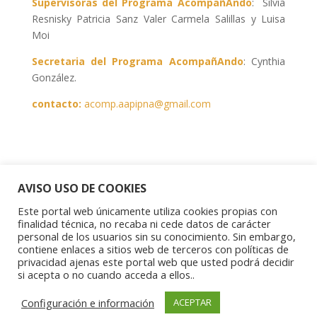
Supervisoras del Programa AcompañAndo
: Silvia
Resnisky Patricia Sanz Valer Carmela Salillas y Luisa
Moi
Secretaria del Programa AcompañAndo
: Cynthia
González.
contacto:
acomp.aapipna@gmail.com
AVISO USO DE COOKIES
Este portal web únicamente utiliza cookies propias con
finalidad técnica, no recaba ni cede datos de carácter
personal de los usuarios sin su conocimiento. Sin embargo,
contiene enlaces a sitios web de terceros con políticas de
Aviso Legal
|
Política de privacidad
|
Política de
privacidad ajenas este portal web que usted podrá decidir
cookies
si acepta o no cuando acceda a ellos..
Copyright © 2023 Asociación Aragonesa para la
Configuración e información
ACEPTAR
Investigación Psíquica del Niño y el Adolescente