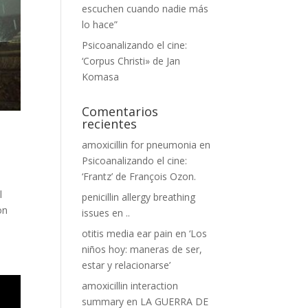
escuchen cuando nadie más
lo hace”
Psicoanalizando el cine:
‘Corpus Christi» de Jan
Komasa
Comentarios
recientes
amoxicillin for pneumonia
en
Psicoanalizando el cine:
‘Frantz’ de François Ozon.
l
penicillin allergy breathing
on
issues
en
..
otitis media ear pain
en
‘Los
niños hoy: maneras de ser,
estar y relacionarse’
amoxicillin interaction
summary
en
LA GUERRA DE