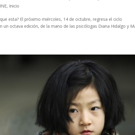
INE
,
Inicio
ue esta? El próximo miércoles, 14 de octubre, regresa el ciclo
on un octava edición, de la mano de las psicólogas Diana Hidalgo y M