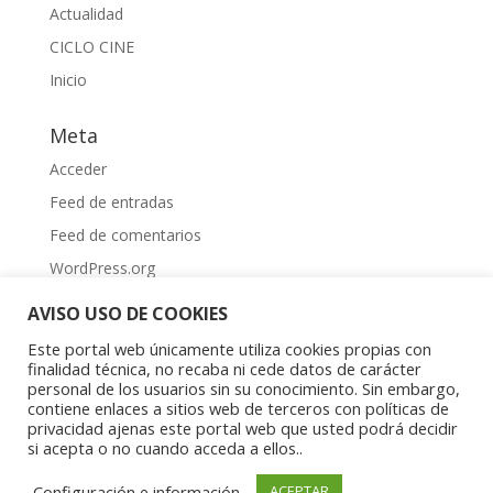
Actualidad
CICLO CINE
Inicio
Meta
Acceder
Feed de entradas
Feed de comentarios
WordPress.org
AVISO USO DE COOKIES
Este portal web únicamente utiliza cookies propias con
finalidad técnica, no recaba ni cede datos de carácter
personal de los usuarios sin su conocimiento. Sin embargo,
contiene enlaces a sitios web de terceros con políticas de
Aviso Legal
|
Política de privacidad
|
Política de
privacidad ajenas este portal web que usted podrá decidir
cookies
si acepta o no cuando acceda a ellos..
Copyright © 2023 Asociación Aragonesa para la
Configuración e información
ACEPTAR