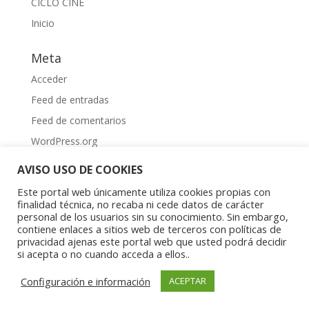
CICLO CINE
Inicio
Meta
Acceder
Feed de entradas
Feed de comentarios
WordPress.org
AVISO USO DE COOKIES
Este portal web únicamente utiliza cookies propias con
finalidad técnica, no recaba ni cede datos de carácter
personal de los usuarios sin su conocimiento. Sin embargo,
contiene enlaces a sitios web de terceros con políticas de
Aviso Legal
|
Política de privacidad
|
Política de
privacidad ajenas este portal web que usted podrá decidir
cookies
si acepta o no cuando acceda a ellos..
Copyright © 2023 Asociación Aragonesa para la
Configuración e información
ACEPTAR
Investigación Psíquica del Niño y el Adolescente