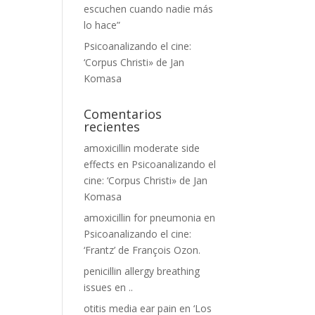
escuchen cuando nadie más
lo hace”
Psicoanalizando el cine:
‘Corpus Christi» de Jan
Komasa
Comentarios
recientes
amoxicillin moderate side
effects
en
Psicoanalizando el
cine: ‘Corpus Christi» de Jan
Komasa
amoxicillin for pneumonia
en
Psicoanalizando el cine:
‘Frantz’ de François Ozon.
penicillin allergy breathing
issues
en
..
otitis media ear pain
en
‘Los