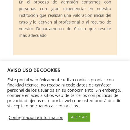
En el proceso de admisión contamos con
personas con gran experiencia en nuestra
institución que realizan una valoración inicial del
caso y lo derivan al profesional o al recurso de
nuestro Departamento de Clínica que resulte
más adecuado.
AVISO USO DE COOKIES
Este portal web únicamente utiliza cookies propias con
finalidad técnica, no recaba ni cede datos de carácter
personal de los usuarios sin su conocimiento. Sin embargo,
contiene enlaces a sitios web de terceros con políticas de
Aviso Legal
|
Política de privacidad
|
Política de
privacidad ajenas este portal web que usted podrá decidir
cookies
si acepta o no cuando acceda a ellos..
Copyright © 2023 Asociación Aragonesa para la
Configuración e información
ACEPTAR
Investigación Psíquica del Niño y el Adolescente