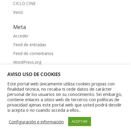
CICLO CINE
Inicio
Meta
Acceder
Feed de entradas
Feed de comentarios
WordPress.org
AVISO USO DE COOKIES
Este portal web únicamente utiliza cookies propias con
finalidad técnica, no recaba ni cede datos de carácter
personal de los usuarios sin su conocimiento. Sin embargo,
contiene enlaces a sitios web de terceros con políticas de
Aviso Legal
|
Política de privacidad
|
Política de
privacidad ajenas este portal web que usted podrá decidir
cookies
si acepta o no cuando acceda a ellos..
Copyright © 2023 Asociación Aragonesa para la
Configuración e información
ACEPTAR
Investigación Psíquica del Niño y el Adolescente