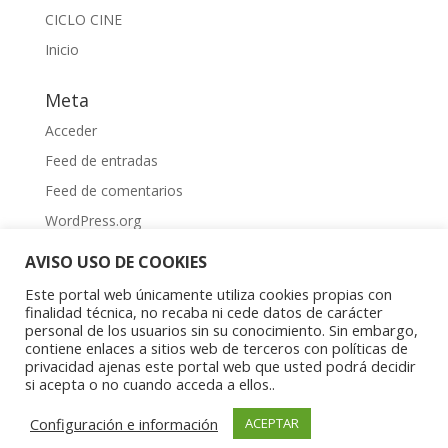
CICLO CINE
Inicio
Meta
Acceder
Feed de entradas
Feed de comentarios
WordPress.org
AVISO USO DE COOKIES
Este portal web únicamente utiliza cookies propias con
finalidad técnica, no recaba ni cede datos de carácter
personal de los usuarios sin su conocimiento. Sin embargo,
contiene enlaces a sitios web de terceros con políticas de
Aviso Legal
|
Política de privacidad
|
Política de
privacidad ajenas este portal web que usted podrá decidir
cookies
si acepta o no cuando acceda a ellos..
Copyright © 2023 Asociación Aragonesa para la
Configuración e información
ACEPTAR
Investigación Psíquica del Niño y el Adolescente