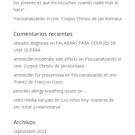
los jóvenes es que los escuchen cuando nadie más lo
hace”
Psicoanalizando el cine: ‘Corpus Christi» de Jan Komasa
Comentarios recientes
sinusitis diagnosis
en
PALABRAS PARA DESPUÉS DE
UNA GUERRA
amoxicillin moderate side effects
en
Psicoanalizando el
cine: ‘Corpus Christi» de Jan Komasa
amoxicillin for pneumonia
en
Psicoanalizando el cine:
‘Frantz’ de François Ozon.
penicillin allergy breathing issues
en
..
otitis media ear pain
en
‘Los niños hoy: maneras de
ser, estar y relacionarse’
Archivos
septiembre 2023