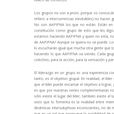
Los grupos no son a priori, porque os conozcái
refiero a intercurrencias inevitables) no hacen
No son AAPIPNA los que no están. Están en 
constitución como grupo de esto que les dig
estamos haciendo AAPIPNA y quien no está, no e
de AAPIPNA? Aunque se quiera no se puede. Los q
lo escucharán igual que mucha otra gente que lo
haciendo lo que AAPIPNA va siendo. Cada grupo 
colectivo, para la acción, para la sensación y pa
El liderazgo en un grupo es una experiencia comp
tanto, es el objetivo grupal. En realidad, el líd
que el líder puede encarnar el objetivo a lograr
es que por nuestras series complementarias no 
sólo existe el lugar del líder, también existe e
visto que lo fomenta es la rivalidad entre mie
dinámicas intersubjetivas inconscientes, no de ma
que es un rol que promueve la posibilidad de 