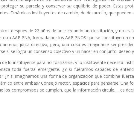
e proteger su parcela y conservar
su
equilibrio de poder. Estas pro
entes. Dinámicas instituyentes de cambio, de desarrollo, que pueden 
ros después de 22 años de un ir creando una institución, y no es fác
y, otra AAPIPNA, formada por los AAPIPNOS que se constituyeron en su
nterior junta directiva, pero, una cosa es imaginarse ser president
se si se logra un consenso colectivo y un hacer en conjunto: deseo 
 de lo instituyente para no fosilizarse, y lo instituyente necesita ins
naza toda fuerza emergente. ¿Y si fuéramos capaces de entender
s? ¿Y si imaginamos una forma de organización que combine fuerzas
dinámico entre ambas? Consejo rector, espacios para pensarse. Una 
 los compromisos se cumplan, que la información circule…, es decir, 