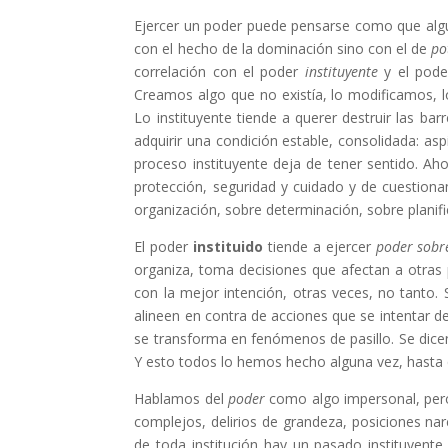
Ejercer un poder puede pensarse como que algu
con el hecho de la dominación sino con el de
po
correlación con el poder
instituyente
y el pod
Creamos algo que no existía, lo modificamos, l
Lo instituyente tiende a querer destruir las barr
adquirir una condición estable, consolidada: as
proceso instituyente deja de tener sentido. Ah
protección, seguridad y cuidado y de cuestiona
organización, sobre determinación, sobre planifi
El poder
instituido
tiende a ejercer
poder sobr
organiza, toma decisiones que afectan a otras 
con la mejor intención, otras veces, no tanto.
alineen en contra de acciones que se intentar 
se transforma en fenómenos de pasillo. Se dicen 
Y esto todos lo hemos hecho alguna vez, hasta q
Hablamos del
poder
como algo impersonal, per
complejos, delirios de grandeza, posiciones nar
de toda institución hay un pasado instituyente 