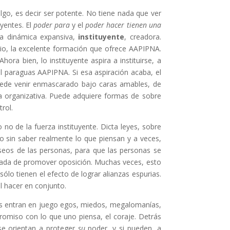
go, es decir ser potente. No tiene nada que ver
yentes. El
poder para
y el
poder hacer tienen una
a dinámica expansiva,
instituyente
, creadora.
rio, la excelente formación que ofrece AAPIPNA.
hora bien, lo instituyente aspira a instituirse, a
el paraguas AAPIPNA. Si esa aspiración acaba, el
ede venir enmascarado bajo caras amables, de
ia organizativa. Puede adquiere formas de sobre
rol.
no de la fuerza instituyente. Dicta leyes, sobre
o sin saber realmente lo que piensan y a veces,
eseos de las personas, para que las personas se
icada de promover oposición. Muchas veces, esto
ólo tienen el efecto de lograr alianzas espurias.
l hacer en conjunto.
es entran en juego egos, miedos, megalomanías,
promiso con lo que uno piensa, el coraje. Detrás
 se orientan a proteger
su
poder, y si pueden, a