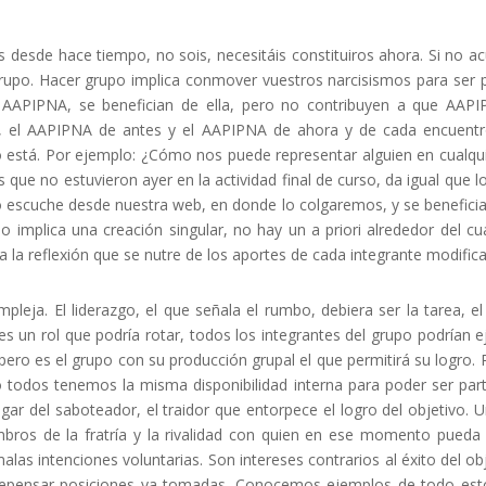
s desde hace tiempo, no sois, necesitáis constituiros ahora. Si no a
 grupo. Hacer grupo implica conmover vuestros narcisismos para ser 
AAPIPNA, se benefician de ella, pero no contribuyen a que AAPI
o, el AAPIPNA de antes y el AAPIPNA de ahora y de cada encuentr
stá. Por ejemplo: ¿Cómo nos puede representar alguien en cualquier
ue no estuvieron ayer en la actividad final de curso, da igual que lo
 escuche desde nuestra web, en donde lo colgaremos, y se beneficiar
implica una creación singular, no hay un a priori alrededor del cua
ra la reflexión que se nutre de los aportes de cada integrante modific
leja. El liderazgo, el que señala el rumbo, debiera ser la tarea, el 
er es un rol que podría rotar, todos los integrantes del grupo podrían
, pero es el grupo con su producción grupal el que permitirá su logr
todos tenemos la misma disponibilidad interna para poder ser part
l lugar del saboteador, el traidor que entorpece el logro del objeti
mbros de la fratría y la rivalidad con quien en ese momento pueda oc
las intenciones voluntarias. Son intereses contrarios al éxito del obj
repensar posiciones ya tomadas. Conocemos ejemplos de todo esto 