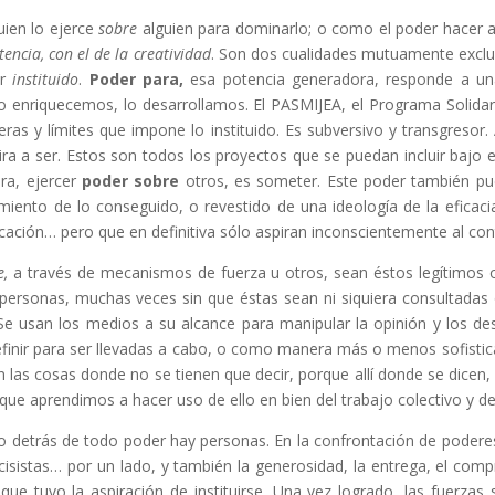
ien lo ejerce
sobre
alguien para dominarlo; o como el poder hacer al
tencia, con el de la creatividad
. Son dos cualidades mutuamente exclu
er
instituido
.
Poder para,
esa potencia generadora, responde a un
o enriquecemos, lo desarrollamos. El PASMIJEA, el Programa Solida
eras y límites que impone lo instituido. Es subversivo y transgresor. A
pira a ser. Estos son todos los proyectos que se puedan incluir bajo 
ora, ejercer
poder sobre
otros, es someter. Este poder también pu
miento de lo conseguido, o revestido de una ideología de la eficac
cación… pero que en definitiva sólo aspiran inconscientemente al cont
e,
a través de mecanismos de fuerza u otros, sean éstos legítimos o 
personas, muchas veces sin que éstas sean ni siquiera consultadas 
 Se usan los medios a su alcance para manipular la opinión y los d
definir para ser llevadas a cabo, o como manera más o menos sofist
las cosas donde no se tienen que decir, porque allí donde se dicen, s
ue aprendimos a hacer uso de ello en bien del trabajo colectivo y de
o detrás de todo poder hay personas. En la confrontación de poder
cisistas… por un lado, y también la generosidad, la entrega, el com
que tuvo la aspiración de instituirse. Una vez logrado, las fuerzas