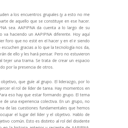
cuden a los encuentros grupales (y a esto no me
parte de aquello que se constituye en ese hacer.
PNA sea. AAPIPNA da cuenta a lo largo de su
o va haciendo un AAPIPNA diferente. Hoy aquí
 foro que no esté en el hacer y en el ir siendo
 escuchen gracias a lo que la tecnología nos da,
án de ello y les hará pensar. Pero no estuvieron
l tejer una trama. Se trata de crear un espacio
ado por la presencia de otros.
objetivo, que guíe al grupo. El liderazgo, por lo
 ejercer el rol de líder de tarea. Hay momentos en
o. Para eso hay que estar formando grupo. El tema
e de una experiencia colectiva. En un grupo, no
vo. Una de las cuestiones fundamentales que hemos
upar el lugar del líder y el objetivo. Hablo de
etivo común. Esto es distinto al rol del disidente
en la historia anterior y reciente de AAPIPNA.