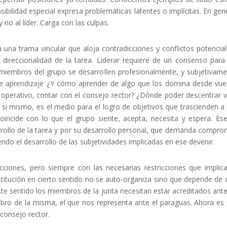
ibilidad especial expresa problemáticas latentes o implícitas. En gen
 y no al líder. Carga con las culpas.
 una trama vincular que aloja contradicciones y conflictos potenci
direccionalidad de la tarea. Liderar requiere de un consenso para
 miembros del grupo se desarrollen profesionalmente, y subjetivame
aprendizaje ¿Y cómo aprender de algo que los domina desde vuest
perativo, contar con el consejo rector? ¿Dónde poder descentrar vu
n si mismo, es el medio para el logro de objetivos que trascienden a
ncide con lo que el grupo siente, acepta, necesita y espera. Ese
arrollo de la tarea y por su desarrollo personal, que demanda compro
ndo el desarrollo de las subjetividades implicadas en ese devenir.
acciones, pero siempre con las necesarias restricciones que implica
nstitución en cierto sentido no se auto-organiza sino que depende de 
e sentido los miembros de la junta necesitan estar acreditados ante l
bro de la misma, el que nos representa ante el paraguas. Ahora e
consejo rector.