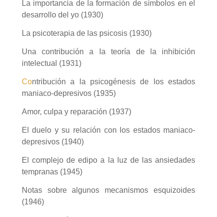
L
a importancia de la formación de símbolos en el
desarrollo del yo
(
1930
)
La p
sicoterapia de las psicosis
(1930)
U
na contribución a la teoría de la inhibición
intelectual
(
1931
)
Co
ntribución a la psicogénesis de los estados
maniaco-depresivos
(
1935
)
Am
or, culpa y reparación
(
1937
)
El duelo y su relación con los estados maniaco-
depresivos
(
1940
)
El complejo de edipo a la luz de las ansiedades
tempranas
(
1945
)
Notas sobre algunos mecanismos esquizoides
(1946
)