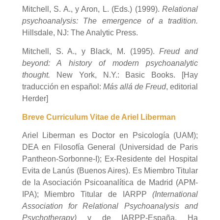
Mitchell, S. A., y Aron, L. (Eds.) (1999).
Relational
psychoanalysis: The emergence of a tradition.
Hillsdale, NJ: The Analytic Press.
Mitchell, S. A., y Black, M. (1995).
Freud and
beyond: A history of modern psychoanalytic
thought.
New York, N.Y.: Basic Books. [Hay
traducción en español:
Más allá de Freud
, editorial
Herder]
Breve Curriculum Vitae
de Ariel Liberman
Ariel Liberman es Doctor en Psicología (UAM);
DEA en Filosofía General (Universidad de Paris
Pantheon-Sorbonne-I); Ex-Residente del Hospital
Evita de Lanús (Buenos Aires). Es Miembro Titular
de la Asociación Psicoanalítica de Madrid (APM-
IPA); Miembro Titular de IARPP
(
International
Association for Relational Psychoanalysis and
Psychotherapy
)
y de IARPP-España. Ha