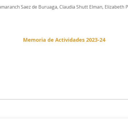
amaranch Saez de Buruaga, Claudia Shutt Elman, Elizabeth P
Memoria de Actividades 2023-24