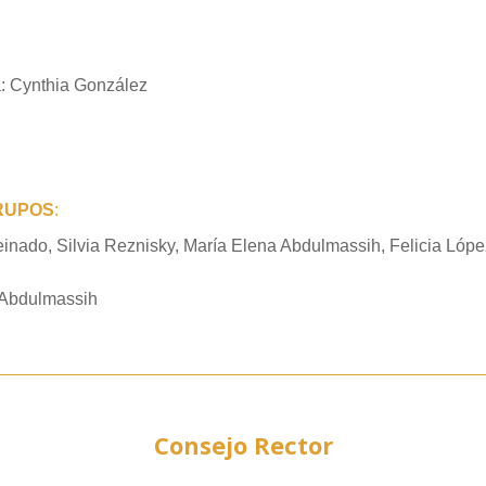
a:
C
ynthia González
GRUPOS
:
Peinado, Silvia Reznisky, María Elena Abdulmassih, Felicia Lóp
 Abdulmassih
Consejo Rector