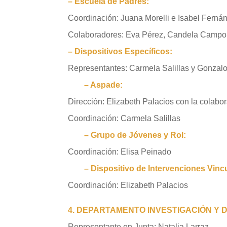
– Escuela de Padres:
Coordinación:
J
uana
M
orelli e Isabel Ferná
Colaboradores: Eva Pérez, Candela Campo
– Dispositivos Específicos:
Representantes: Carmela Salillas y
G
onzal
– Aspade:
D
irección:
E
lizabeth
P
alacios con la colabo
Coordinación: Carmela Salillas
– Grupo de Jóvenes y Rol:
Coordinación:
E
lisa
P
einado
– Dispositivo de
I
ntervenciones
V
inc
Coordinación:
E
lizabeth
P
alacios
4. DEPARTAMENTO INVESTIGACIÓN Y 
R
epresentante en
J
unta: Natalia Larraz