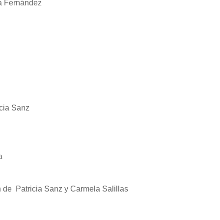
la Fernández
icia Sanz
a
 de Patricia Sanz y Carmela Salillas