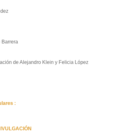
ndez
o
B
arrera
ración de Alejandro Klein y Felicia López
ulares :
DIVULGACIÓN