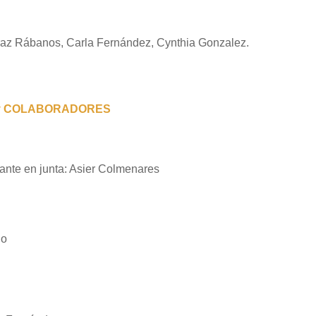
arraz Rábanos, Carla Fernández, Cynthia Gonzalez.
y COLABORADORES
tante en junta: Asier Colmenares
ho