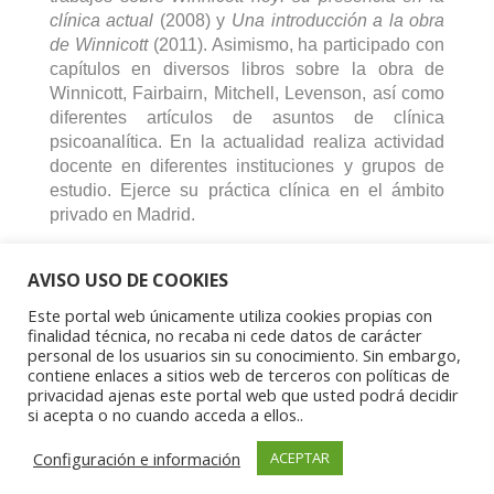
clínica actual
(2008) y
Una introducción a la obra
de Winnicott
(2011). Asimismo, ha participado con
capítulos en diversos libros sobre la obra de
Winnicott, Fairbairn, Mitchell, Levenson, así como
diferentes artículos de asuntos de clínica
psicoanalítica. En la actualidad realiza actividad
docente en diferentes instituciones y grupos de
estudio. Ejerce su práctica clínica en el ámbito
privado en Madrid.
AVISO USO DE COOKIES
Este portal web únicamente utiliza cookies propias con
finalidad técnica, no recaba ni cede datos de carácter
personal de los usuarios sin su conocimiento. Sin embargo,
contiene enlaces a sitios web de terceros con políticas de
Aviso Legal
|
Política de privacidad
|
Política de
privacidad ajenas este portal web que usted podrá decidir
cookies
si acepta o no cuando acceda a ellos..
Copyright © 2023 Asociación Aragonesa para la
Configuración e información
ACEPTAR
Investigación Psíquica del Niño y el Adolescente