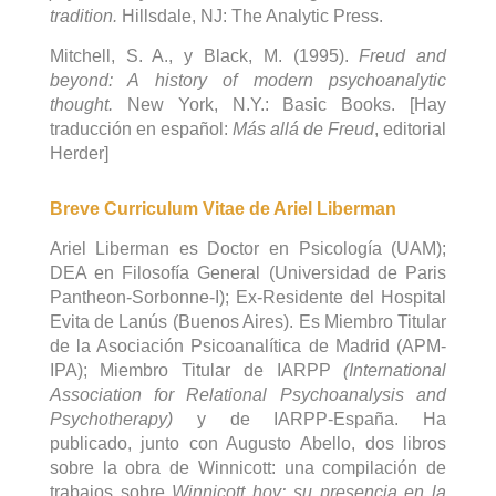
tradition.
Hillsdale, NJ: The Analytic Press.
Mitchell, S. A., y Black, M. (1995).
Freud and
beyond: A history of modern psychoanalytic
thought.
New York, N.Y.: Basic Books. [Hay
traducción en español:
Más allá de Freud
, editorial
Herder]
Breve Curriculum Vitae de Ariel Liberman
Ariel Liberman es Doctor en Psicología (UAM);
DEA en Filosofía General (Universidad de Paris
Pantheon-Sorbonne-I); Ex-Residente del Hospital
Evita de Lanús (Buenos Aires). Es Miembro Titular
de la Asociación Psicoanalítica de Madrid (APM-
IPA); Miembro Titular de IARPP
(International
Association for Relational Psychoanalysis and
Psychotherapy)
y de IARPP-España. Ha
publicado, junto con Augusto Abello, dos libros
sobre la obra de Winnicott: una compilación de
trabajos sobre
Winnicott hoy: su presencia en la