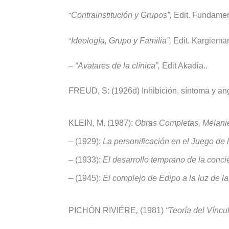
“
Contrainstitución y Grupos”,
Edit. Fundame
“
Ideología, Grupo y Familia”,
Edit. Kargiema
– “Avatares de la clínica”,
Edit Akadia..
FREUD, S: (1926d) Inhibición, síntoma y angu
KLEIN, M. (1987):
Obras Completas, Melani
– (1929):
La personificación en el Juego de 
– (1933):
El desarrollo temprano de la conci
– (1945):
El complejo de Edipo a la luz de 
PICHÓN RIVIÉRE
,
(1981)
“Teoría del Víncu