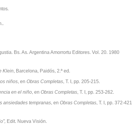
ntos
.
n.
.
stia. Bs. As. Argentina Amorrortu Editores. Vol. 20. 1980
e Klein
, Barcelona, Paidós, 2.ª ed.
los niños
, en
Obras Completas
, T. I, pp. 205-215.
encia en el niño
, en
Obras Completas
, T. I, pp. 253-262.
las ansiedades tempranas
, en
Obras Completas
, T. I, pp. 372-421
lo”,
Edit. Nueva Visión.