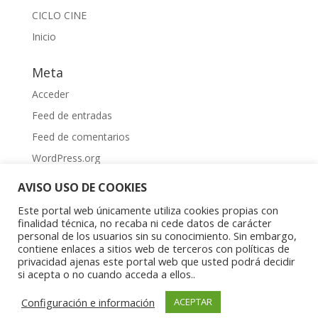
CICLO CINE
Inicio
Meta
Acceder
Feed de entradas
Feed de comentarios
WordPress.org
AVISO USO DE COOKIES
Este portal web únicamente utiliza cookies propias con
finalidad técnica, no recaba ni cede datos de carácter
personal de los usuarios sin su conocimiento. Sin embargo,
contiene enlaces a sitios web de terceros con políticas de
Aviso Legal
|
Política de privacidad
|
Política de
privacidad ajenas este portal web que usted podrá decidir
cookies
si acepta o no cuando acceda a ellos..
Copyright © 2023 Asociación Aragonesa para la
Configuración e información
ACEPTAR
Investigación Psíquica del Niño y el Adolescente