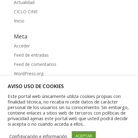
Actualidad
CICLO CINE
Inicio
Meta
Acceder
Feed de entradas
Feed de comentarios
WordPress.org
AVISO USO DE COOKIES
Este portal web únicamente utiliza cookies propias con
finalidad técnica, no recaba ni cede datos de carácter
personal de los usuarios sin su conocimiento. Sin embargo,
contiene enlaces a sitios web de terceros con políticas de
Aviso Legal
|
Política de privacidad
|
Política de
privacidad ajenas este portal web que usted podrá decidir
cookies
si acepta o no cuando acceda a ellos..
Copyright © 2023 Asociación Aragonesa para la
Configuración e información
ACEPTAR