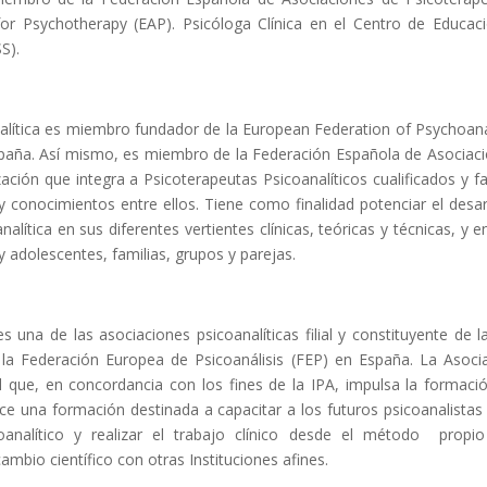
or Psychotherapy (EAP). Psicóloga Clínica en el Centro de Educac
S).
alítica es miembro fundador de la European Federation of Psychoana
paña. Así mismo, es miembro de la Federación Española de Asociac
ción que integra a Psicoterapeutas Psicoanalíticos cualificados y fac
 conocimientos entre ellos. Tiene como finalidad potenciar el desar
nalítica en sus diferentes vertientes clínicas, teóricas y técnicas, y e
y adolescentes, familias, grupos y parejas.
 una de las asociaciones psicoanalíticas filial y constituyente de l
e la Federación Europea de Psicoanálisis (FEP) en España. La Asoci
l que, en concordancia con los fines de la IPA, impulsa la formació
rece una formación destinada a capacitar a los futuros psicoanalistas
analítico y realizar el trabajo clínico desde el método propi
ambio científico con otras Instituciones afines.