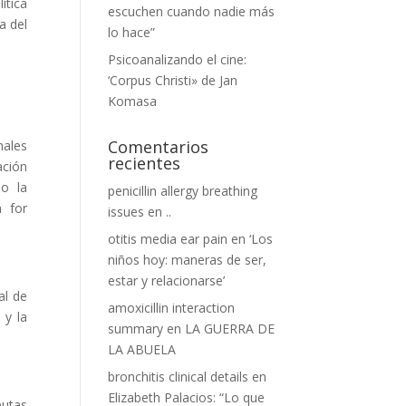
ítica
escuchen cuando nadie más
a del
lo hace”
Psicoanalizando el cine:
‘Corpus Christi» de Jan
Komasa
Comentarios
nales
recientes
ación
mo la
penicillin allergy breathing
n for
issues
en
..
otitis media ear pain
en
‘Los
niños hoy: maneras de ser,
estar y relacionarse’
al de
amoxicillin interaction
 y la
summary
en
LA GUERRA DE
LA ABUELA
bronchitis clinical details
en
Elizabeth Palacios: “Lo que
eutas