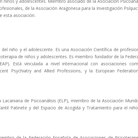
 con niños y adolescentes. Miembro asociado de la Asociación Psicoanal
fesionales, de la Asociación Aragonesa para la Investigación Psíquic
e esta asociación.
 del niño y el adolescente. Es una Asociación Científica de profesio
sicoterapia de niños y adolescentes. Es miembro fundador de la Feder
EAP). Está vinculada a nivel internacional con asociaciones co
cent Psychiatry and Allied Professions, y la European Federatio
a Lacaniana de Psicoanálisis (ELP), miembro de la Asociación Mundi
fantil Patinete y del Espacio de Acogida y Tratamiento para el niño
, miembro de la Federación Española de Asociaciones de Psicoterap