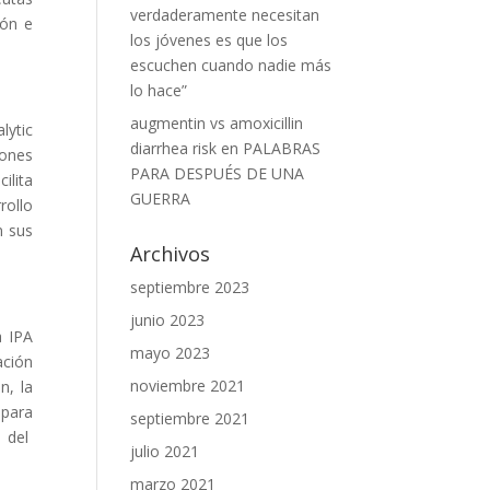
verdaderamente necesitan
ión e
los jóvenes es que los
escuchen cuando nadie más
lo hace”
augmentin vs amoxicillin
lytic
diarrhea risk
en
PALABRAS
iones
PARA DESPUÉS DE UNA
ilita
GUERRA
rollo
n sus
Archivos
septiembre 2023
junio 2023
a IPA
mayo 2023
ación
noviembre 2021
n, la
 para
septiembre 2021
o del
julio 2021
marzo 2021