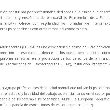
tución constituida por profesionales dedicados a la clínica que desarr
intercambio y enseñanza del psicoanálisis. Es miembro de la Feder
as (FEAP). Ofrece con regularidad las Jornadas de Intercambi
ientes psicoanalíticas con otras ramas del conocimiento.
y Adolescentes (ECPNA) es una asociación sin ánimo de lucro dedicada
 promoción de espacios de debate en los que el pensamiento crítico
piniones se aúnan en la protección de los derechos de la infanci
 Asociaciones de Psicoterapeutas (FEAP), institución integrante 
) agrupa profesionales de la salud mental que utilizan la psicoterap
ar el estudio y la calidad del trabajo asistencial, tanto en el sector pú
añola de Psicoterapia Psicoanalítica (AEPP), la European Federatio
ación Española de Asociaciones de Psicoterapeutas (FEAP).