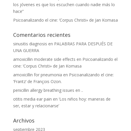
los jóvenes es que los escuchen cuando nadie más lo
hace”
Psicoanalizando el cine: ‘Corpus Christi» de Jan Komasa
Comentarios recientes
sinusitis diagnosis
en
PALABRAS PARA DESPUÉS DE
UNA GUERRA
amoxicillin moderate side effects
en
Psicoanalizando el
cine: ‘Corpus Christi» de Jan Komasa
amoxicillin for pneumonia
en
Psicoanalizando el cine:
‘Frantz’ de François Ozon.
penicillin allergy breathing issues
en
..
otitis media ear pain
en
‘Los niños hoy: maneras de
ser, estar y relacionarse’
Archivos
septiembre 2023